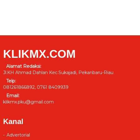
KLIKMX.COM
Alamat Redaksi:
Jl.KH Ahmad Dahlan Kec.Sukajadi, Pekanbaru-Riau
Telp:
081261866892, 0761 8409939
Email:
klikmx.pku@gmail.com
Kanal
Advertorial