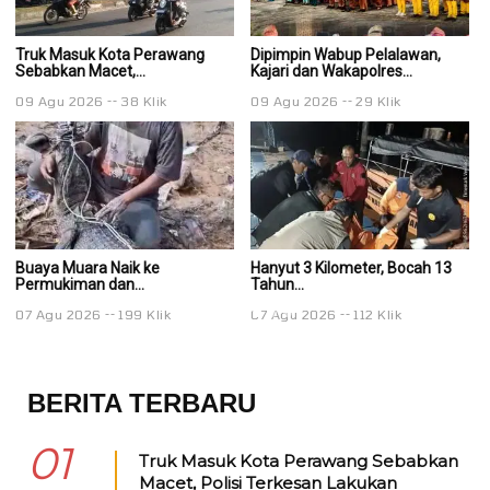
Truk Masuk Kota Perawang
Dipimpin Wabup Pelalawan,
Di
Sebabkan Macet,...
Kajari dan Wakapolres...
Ka
09 Agu 2026
38 Klik
09 Agu 2026
29 Klik
0
Buaya Muara Naik ke
Hanyut 3 Kilometer, Bocah 13
Ha
Permukiman dan...
Tahun...
Ta
07 Agu 2026
199 Klik
07 Agu 2026
112 Klik
0
BERITA TERBARU
01
Truk Masuk Kota Perawang Sebabkan
Macet, Polisi Terkesan Lakukan