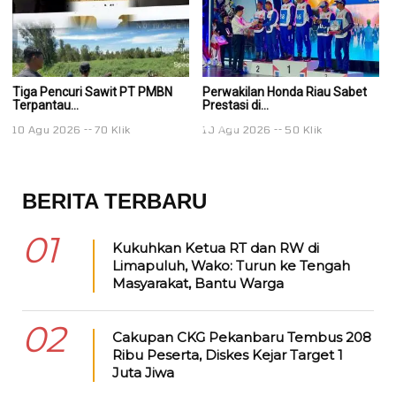
Tiga Pencuri Sawit PT PMBN
Perwakilan Honda Riau Sabet
Pe
Terpantau...
Prestasi di...
Pr
10 Agu 2026
70 Klik
10 Agu 2026
50 Klik
1
BERITA TERBARU
01
Kukuhkan Ketua RT dan RW di
Limapuluh, Wako: Turun ke Tengah
Masyarakat, Bantu Warga
02
Cakupan CKG Pekanbaru Tembus 208
Ribu Peserta, Diskes Kejar Target 1
Juta Jiwa