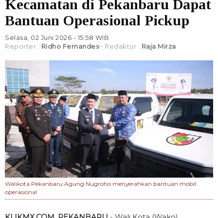
Kecamatan di Pekanbaru Dapat
Bantuan Operasional Pickup
Selasa, 02 Juni 2026 - 15:58 WIB
Reporter :
Ridho Fernandes
Redaktur :
Raja Mirza
Walikota Pekanbaru Agung Nugroho menyerahkan bantuan mobil
operasional
KLIKMX.COM, PEKANBARU
- Wali Kota (Wako)