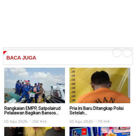
BACA
JUGA
Rangkaian EMPP, Satpolairud
Pria Ini Baru Ditangkap Polisi
Pr
Pelalawan Bagikan Bansos...
Setelah...
Se
10 Agu 2026
102 Klik
10 Agu 2026
79 Klik
1