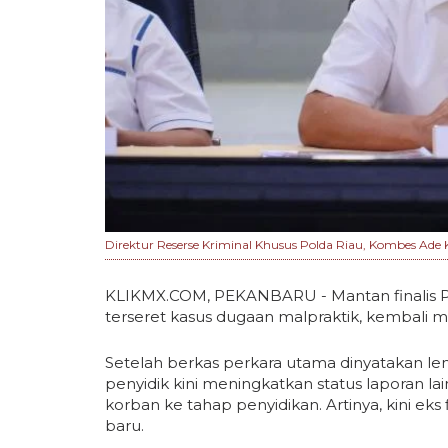
Direktur Reserse Kriminal Khusus Polda Riau, Kombes Ade
KLIKMX.COM, PEKANBARU - Mantan finalis Putr
terseret kasus dugaan malpraktik, kembali
Setelah berkas perkara utama dinyatakan l
penyidik kini meningkatkan status laporan la
korban ke tahap penyidikan. Artinya, kini eks 
baru.