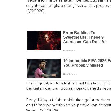
"Secara formil dan materil, berkas dugaan mal
dinyatakan lengkap oleh jaksa untuk proses
(2/6/2026).
Kini, lanjut Ade, Jeni Rahmadial Fitri kembal
berkaitan dengan dugaan praktik medis ilega
Penyidik juga telah melakukan gelar perk
dari tahap penyelidikan ke penyidikan, terka
Senin (25/5/2026).