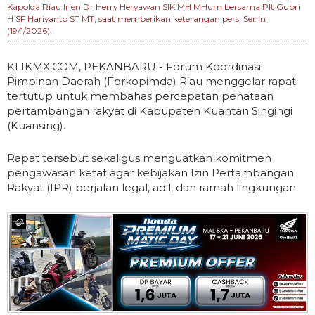
Kapolda Riau Irjen Dr Herry Heryawan SIK MH MHum bersama Plt Gubri
H SF Hariyanto ST MT, saat memberikan keterangan pers, Senin
(19/1/2026).
KLIKMX.COM, PEKANBARU - Forum Koordinasi
Pimpinan Daerah (Forkopimda) Riau menggelar rapat
tertutup untuk membahas percepatan penataan
pertambangan rakyat di Kabupaten Kuantan Singingi
(Kuansing).
Rapat tersebut sekaligus menguatkan komitmen
pengawasan ketat agar kebijakan Izin Pertambangan
Rakyat (IPR) berjalan legal, adil, dan ramah lingkungan.