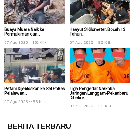
Buaya Muara Naik ke
Hanyut 3 Kilometer, Bocah 13
Ha
Permukiman dan...
Tahun...
Ta
07 Agu 2026
161 Klik
07 Agu 2026
96 Klik
0
Petani Dijebloskan ke Sel Polres
Tiga Pengedar Narkoba
T
Pelalawan...
Jaringan Langgam-Pekanbaru
J
Dibekuk...
Di
07 Agu 2026
66 Klik
07 Agu 2026
101 Klik
0
BERITA TERBARU