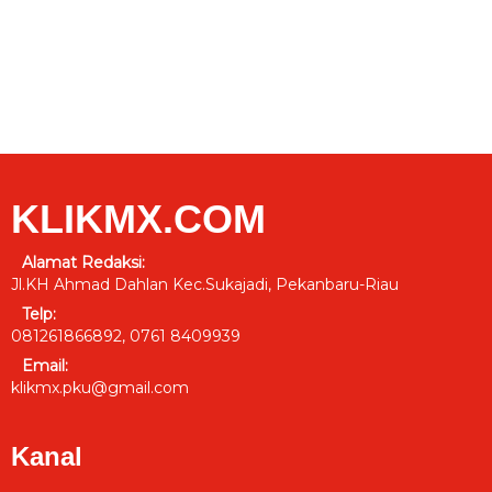
KLIKMX.COM
Alamat Redaksi:
Jl.KH Ahmad Dahlan Kec.Sukajadi, Pekanbaru-Riau
Telp:
081261866892, 0761 8409939
Email:
klikmx.pku@gmail.com
Kanal