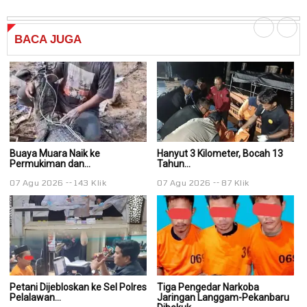
BACA
JUGA
Buaya Muara Naik ke
Hanyut 3 Kilometer, Bocah 13
Ha
Permukiman dan...
Tahun...
Ta
07 Agu 2026
143 Klik
07 Agu 2026
87 Klik
0
Petani Dijebloskan ke Sel Polres
Tiga Pengedar Narkoba
T
Pelalawan...
Jaringan Langgam-Pekanbaru
J