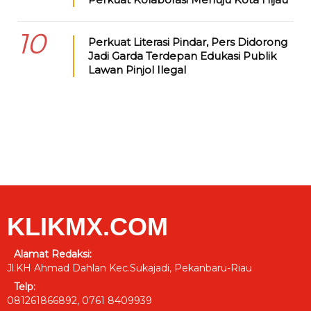
10
Perkuat Literasi Pindar, Pers Didorong
Jadi Garda Terdepan Edukasi Publik
Lawan Pinjol Ilegal
KLIKMX.COM
Alamat Redaksi:
Jl.KH Ahmad Dahlan Kec.Sukajadi, Pekanbaru-Riau
Telp:
081261866892, 0761 8409939