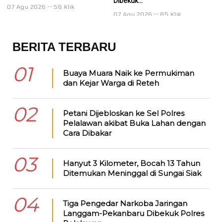
Dibekuk...
Di
07 Agu 2026
56 Klik
07 Agu 2026
85 Klik
0
BERITA TERBARU
01
Buaya Muara Naik ke Permukiman
dan Kejar Warga di Reteh
02
Petani Dijebloskan ke Sel Polres
Pelalawan akibat Buka Lahan dengan
Cara Dibakar
03
Hanyut 3 Kilometer, Bocah 13 Tahun
Ditemukan Meninggal di Sungai Siak
04
Tiga Pengedar Narkoba Jaringan
Langgam-Pekanbaru Dibekuk Polres