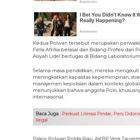
Kedua Polwan tersebut merupakan perwakilan 
Fella Afrillia berasal dari Bidang Profesi d
Aisyah Lidel bertugas di Bidang Laboratorium 
Selama masa pendidikan, mereka mengikuti p
meningkatkan kapasitas kepemimpinan, str
manajemen kepolisian dalam konteks global
menunjukkan bahwa anggota Polri, khususny
internasional.
Baca Juga
:
Perkuat Literasi Pindar, Pers Didor
Ilegal
Pakor Polwan Polda Riau, AKBP Vera Taure