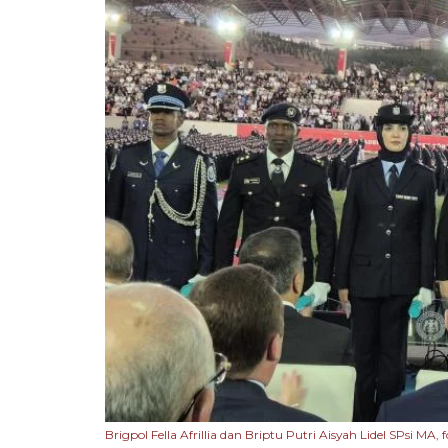
Brigpol Fella Afrillia dan Briptu Putri Aisyah Lidel SPsi M