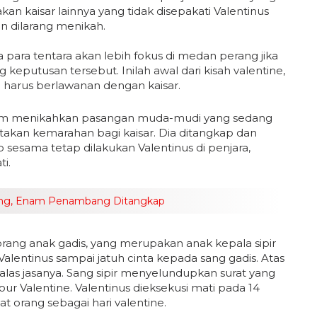
an kaisar lainnya yang tidak disepakati Valentinus
an dilarang menikah.
a para tentara akan lebih fokus di medan perang jika
eputusan tersebut. Inilah awal dari kisah valentine,
arus berlawanan dengan kaisar.
diam menikahkan pasangan muda-mudi yang sedang
ptakan kemarahan bagi kaisar. Dia ditangkap dan
 sesama tetap dilakukan Valentinus di penjara,
i.
sing, Enam Penambang Ditangkap
ang anak gadis, yang merupakan anak kepala sipir
lentinus sampai jatuh cinta kepada sang gadis. Atas
alas jasanya. Sang sipir menyelundupkan surat yang
our Valentine. Valentinus dieksekusi mati pada 14
t orang sebagai hari valentine.