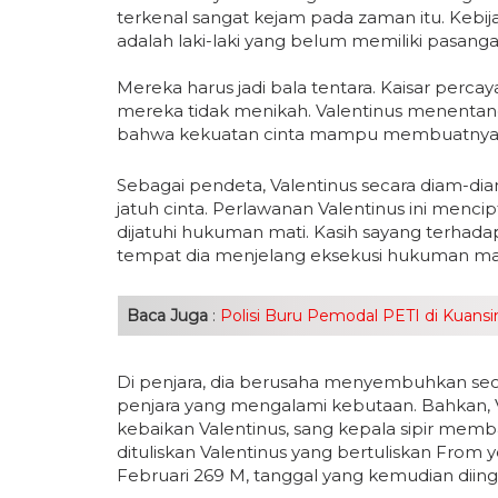
terkenal sangat kejam pada zaman itu. Kebijak
adalah laki-laki yang belum memiliki pasang
Mereka harus jadi bala tentara. Kaisar percay
mereka tidak menikah. Valentinus menentang k
bahwa kekuatan cinta mampu membuatnya h
Sebagai pendeta, Valentinus secara diam-
jatuh cinta. Perlawanan Valentinus ini menci
dijatuhi hukuman mati. Kasih sayang terhadap
tempat dia menjelang eksekusi hukuman mat
Baca Juga
:
Polisi Buru Pemodal PETI di Kuan
Di penjara, dia berusaha menyembuhkan seor
penjara yang mengalami kebutaan. Bahkan, Va
kebaikan Valentinus, sang kepala sipir memb
dituliskan Valentinus yang bertuliskan From y
Februari 269 M, tanggal yang kemudian diinga