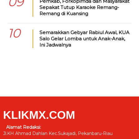
09
Pemkab, Forkopimda dan Masyarakat
Sepakat Tutup Karaoke Remang-
Remang di Kuansing
10
Semarakkan Gebyar Rabiul Awal, KUA
Salo Gelar Lomba untuk Anak-Anak,
Ini Jadwalnya
KLIKMX.COM
Alamat Redaksi:
Jl.KH Ahmad Dahlan Kec.Sukajadi, Pekanbaru-Riau