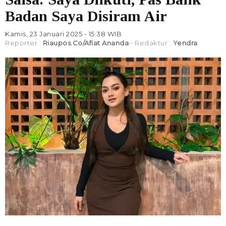
Badan Saya Disiram Air
Kamis, 23 Januari 2025 - 15:38 WIB
Reporter :
Riaupos.co/Afiat Ananda
Redaktur :
Yendra