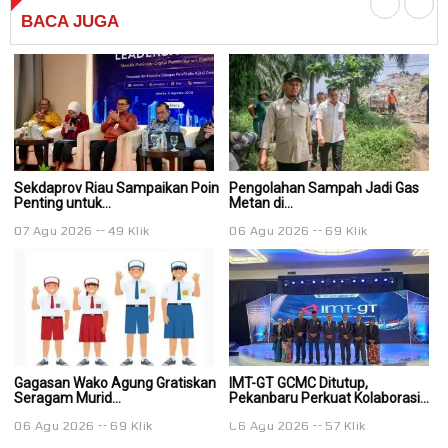
BACA
JUGA
Sekdaprov Riau Sampaikan Poin
Pengolahan Sampah Jadi Gas
P
Penting untuk...
Metan di...
Me
07 Agu 2026
49 Klik
06 Agu 2026
69 Klik
0
Gagasan Wako Agung Gratiskan
IMT-GT GCMC Ditutup,
IM
Seragam Murid...
Pekanbaru Perkuat Kolaborasi...
Pe
06 Agu 2026
69 Klik
06 Agu 2026
57 Klik
0