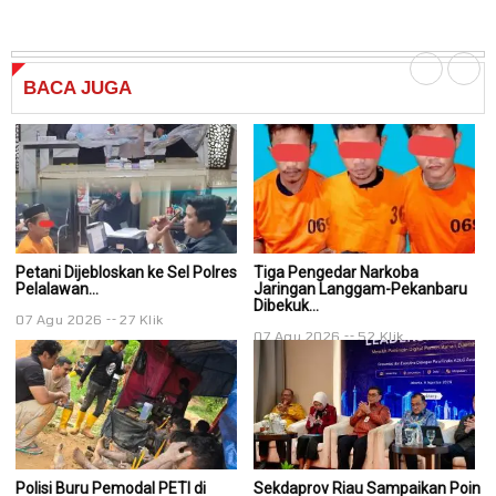
BACA
JUGA
Petani Dijebloskan ke Sel Polres
Tiga Pengedar Narkoba
T
Pelalawan...
Jaringan Langgam-Pekanbaru
J
Dibekuk...
Di
07 Agu 2026
27 Klik
07 Agu 2026
52 Klik
0
Polisi Buru Pemodal PETI di
Sekdaprov Riau Sampaikan Poin
S