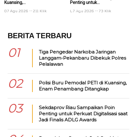
Kuansing,...
Penting untuk...
Pe
07 Agu 2026
211 Klik
07 Agu 2026
73 Klik
0
BERITA TERBARU
01
Tiga Pengedar Narkoba Jaringan
Langgam-Pekanbaru Dibekuk Polres
Pelalawan
02
Polisi Buru Pemodal PETI di Kuansing,
Enam Penambang Ditangkap
03
Sekdaprov Riau Sampaikan Poin
Penting untuk Perkuat Digitalisasi saat
Jadi Finalis ADLG Awards