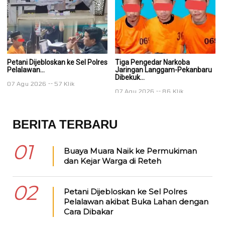
Petani Dijebloskan ke Sel Polres
Tiga Pengedar Narkoba
T
Pelalawan...
Jaringan Langgam-Pekanbaru
J
Dibekuk...
Di
07 Agu 2026
57 Klik
07 Agu 2026
86 Klik
0
BERITA TERBARU
01
Buaya Muara Naik ke Permukiman
dan Kejar Warga di Reteh
02
Petani Dijebloskan ke Sel Polres
Pelalawan akibat Buka Lahan dengan
Cara Dibakar