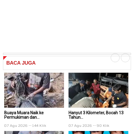
BACA
JUGA
Buaya Muara Naik ke
Hanyut 3 Kilometer, Bocah 13
Ha
Permukiman dan...
Tahun...
Ta
07 Agu 2026
144 Klik
07 Agu 2026
90 Klik
0