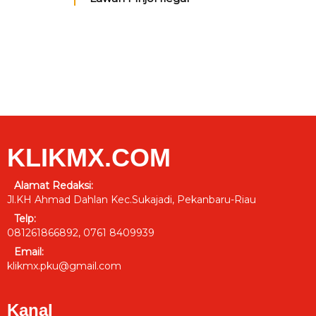
KLIKMX.COM
Alamat Redaksi:
Jl.KH Ahmad Dahlan Kec.Sukajadi, Pekanbaru-Riau
Telp:
081261866892, 0761 8409939
Email:
klikmx.pku@gmail.com
Kanal