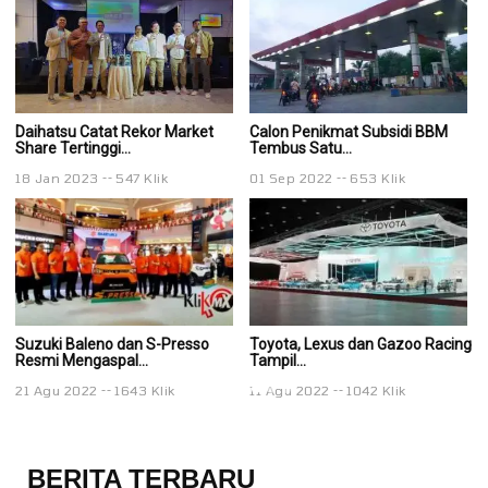
Daihatsu Catat Rekor Market
Calon Penikmat Subsidi BBM
Ca
Share Tertinggi...
Tembus Satu...
Te
18 Jan 2023
547 Klik
01 Sep 2022
653 Klik
01
Suzuki Baleno dan S-Presso
Toyota, Lexus dan Gazoo Racing
To
Resmi Mengaspal...
Tampil...
Ta
21 Agu 2022
1643 Klik
11 Agu 2022
1042 Klik
11
BERITA TERBARU