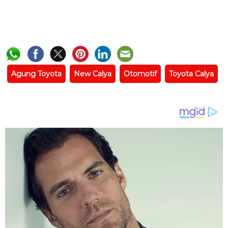
Agung Toyota
New Calya
Otomotif
Toyota Calya