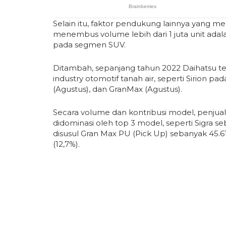
Selain itu, faktor pendukung lainnya yang m
menembus volume lebih dari 1 juta unit ada
pada segmen SUV.
Ditambah, sepanjang tahun 2022 Daihatsu t
industry otomotif tanah air, seperti Sirion pada
(Agustus), dan GranMax (Agustus).
Secara volume dan kontribusi model, penjual
didominasi oleh top 3 model, seperti Sigra se
disusul Gran Max PU (Pick Up) sebanyak 45.61
(12,7%).