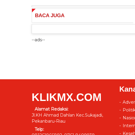
BACA
JUGA
--ads--
Kana
KLIKMX.COM
Advert
Alamat Redaksi:
Politi
Jl.KH Ahmad Dahlan Kec.Sukajadi,
Nasio
Pekanbaru-Riau
Inter
Telp:
Kese