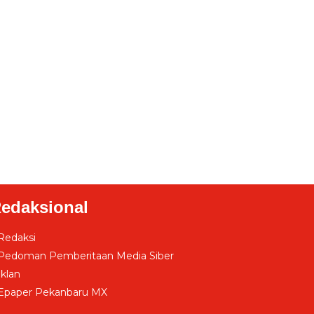
edaksional
Redaksi
Pedoman Pemberitaan Media Siber
Iklan
Epaper Pekanbaru MX