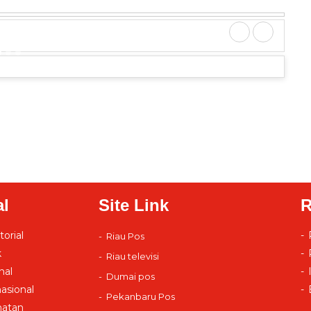
l
Site Link
R
orial
Riau Pos
k
Riau televisi
nal
Dumai pos
nasional
Pekanbaru Pos
hatan