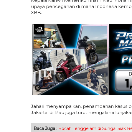
Kepala Kanwil Kemenkumham Riau Mohammad
upaya pencegahan di mana Indonesia kembal
XBB.
Jahari menyampaikan, penambahan kasus bar
Jakarta, di Riau juga turut mengalami lonjaka
Baca Juga
:
Bocah Tenggelam di Sungai Siak B