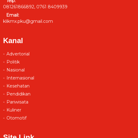
Telp:
081261866892, 0761 8409939
Email:
klikmx.pku@gmail.com
Kanal
Advertorial
Politik
Nasional
Internasional
Kesehatan
Pendidikan
Pariwisata
Kuliner
Otomotif
Site Link