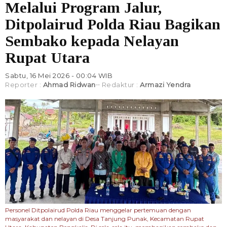
Melalui Program Jalur,
Ditpolairud Polda Riau Bagikan
Sembako kepada Nelayan
Rupat Utara
Sabtu, 16 Mei 2026 - 00:04 WIB
Reporter :
Ahmad Ridwan
Redaktur :
Armazi Yendra
Personel Ditpolairud Polda Riau menggelar pertemuan dengan
masyarakat dan nelayan di Desa Tanjung Punak, Kecamatan Rupat