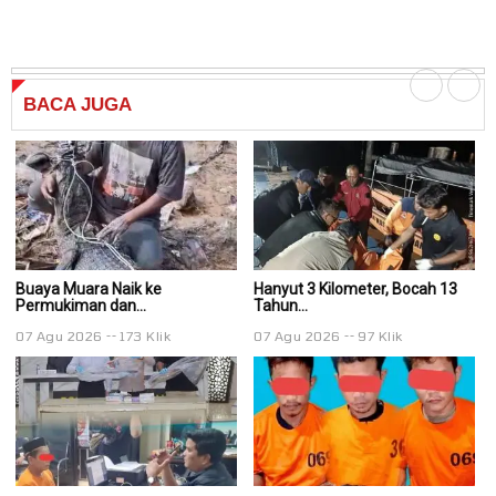
BACA
JUGA
Buaya Muara Naik ke
Hanyut 3 Kilometer, Bocah 13
Ha
Permukiman dan...
Tahun...
Ta
07 Agu 2026
173 Klik
07 Agu 2026
97 Klik
0