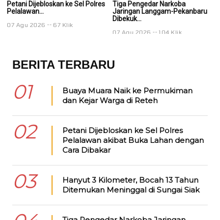
Petani Dijebloskan ke Sel Polres
Tiga Pengedar Narkoba
T
Pelalawan...
Jaringan Langgam-Pekanbaru
J
Dibekuk...
Di
07 Agu 2026
67 Klik
07 Agu 2026
104 Klik
0
BERITA TERBARU
01
Buaya Muara Naik ke Permukiman
dan Kejar Warga di Reteh
02
Petani Dijebloskan ke Sel Polres
Pelalawan akibat Buka Lahan dengan
Cara Dibakar
03
Hanyut 3 Kilometer, Bocah 13 Tahun
Ditemukan Meninggal di Sungai Siak
Tiga Pengedar Narkoba Jaringan