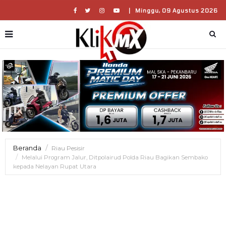
|
Minggu, 09 Agustus 2026
Beranda
Riau Pesisir
Melalui Program Jalur, Ditpolairud Polda Riau Bagikan Sembako
kepada Nelayan Rupat Utara