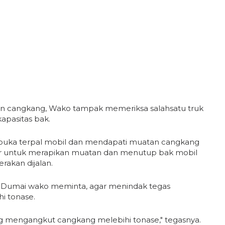
aan cangkang, Wako tampak memeriksa salahsatu truk
apasitas bak.
mbuka terpal mobil dan mendapati muatan cangkang
pir untuk merapikan muatan dan menutup bak mobil
rakan dijalan.
 Dumai wako meminta, agar menindak tegas
i tonase.
ang mengangkut cangkang melebihi tonase," tegasnya.