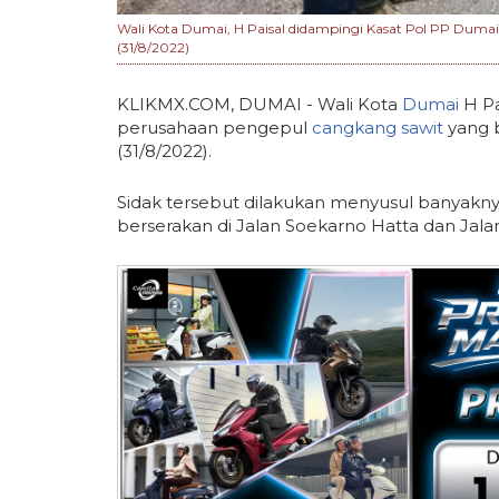
Wali Kota Dumai, H Paisal didampingi Kasat Pol PP Duma
(31/8/2022)
KLIKMX.COM, DUMAI - Wali Kota
Dumai
H Pa
perusahaan pengepul
cangkang sawit
yang b
(31/8/2022).
Sidak tersebut dilakukan menyusul banyakny
berserakan di Jalan Soekarno Hatta dan Jala