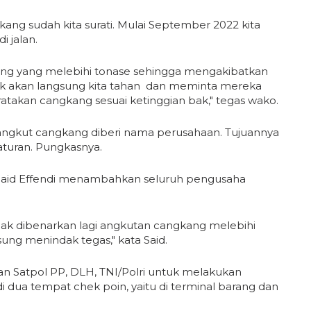
ang sudah kita surati. Mulai September 2022 kita
i jalan.
gkang yang melebihi tonase sehingga mengakibatkan
ruk akan langsung kita tahan dan meminta mereka
akan cangkang sesuai ketinggian bak," tegas wako.
gkut cangkang diberi nama perusahaan. Tujuannya
aturan. Pungkasnya.
Said Effendi menambahkan seluruh pengusaha
dak dibenarkan lagi angkutan cangkang melebihi
sung menindak tegas," kata Said.
n Satpol PP, DLH, TNI/Polri untuk melakukan
 dua tempat chek poin, yaitu di terminal barang dan