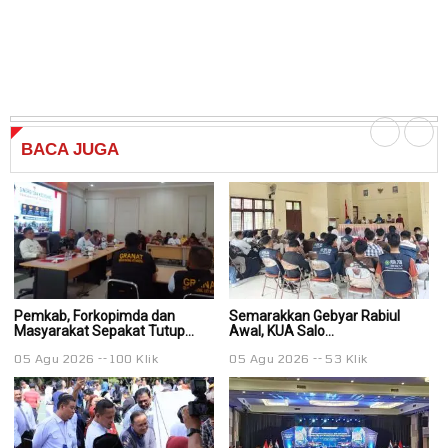
BACA
JUGA
Pemkab, Forkopimda dan
Semarakkan Gebyar Rabiul
S
Masyarakat Sepakat Tutup...
Awal, KUA Salo...
Aw
05 Agu 2026
100 Klik
05 Agu 2026
53 Klik
0