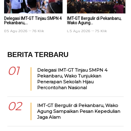
Delegasi IMT-GT Tinjau SMPN 4
IMT-GT Bergulir di Pekanbaru,
IM
Pekanbaru,...
Wako Agung...
Wa
05 Agu 2026
76 Klik
05 Agu 2026
75 Klik
0
BERITA TERBARU
01
Delegasi IMT-GT Tinjau SMPN 4
Pekanbaru, Wako Tunjukkan
Penerapan Sekolah Hijau
Percontohan Nasional
02
IMT-GT Bergulir di Pekanbaru, Wako
Agung Sampaikan Pesan Kepedulian
Jaga Alam