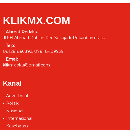
KLIKMX.COM
Alamat Redaksi:
Jl.KH Ahmad Dahlan Kec.Sukajadi, Pekanbaru-Riau
Telp:
081261866892, 0761 8409939
Email:
klikmx.pku@gmail.com
Kanal
Advertorial
Politik
Nasional
Internasional
Kesehatan