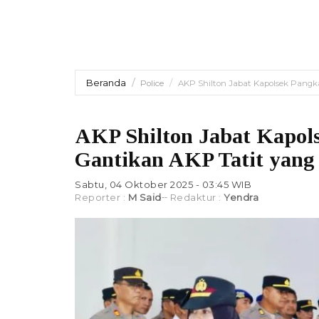
Beranda
Police
AKP Shilton Jabat Kapolsek Pangka
AKP Shilton Jabat Kapols
Gantikan AKP Tatit yang 
Sabtu, 04 Oktober 2025 - 03:45 WIB
Reporter :
M Said
Redaktur :
Yendra