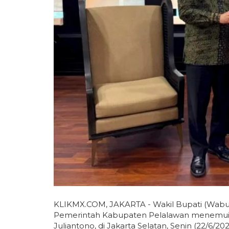
KLIKMX.COM, JAKARTA - Wakil Bupati (Wabup
Pemerintah Kabupaten Pelalawan menemui Me
Juliantono, di Jakarta Selatan, Senin (22/6/202