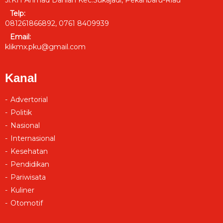
Jl.KH Ahmad Dahlan Kec.Sukajadi, Pekanbaru-Riau
Telp:
081261866892, 0761 8409939
Email:
klikmx.pku@gmail.com
Kanal
Advertorial
Politik
Nasional
Internasional
Kesehatan
Pendidikan
Pariwisata
Kuliner
Otomotif