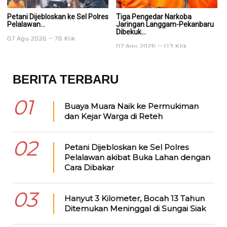
Petani Dijebloskan ke Sel Polres
Tiga Pengedar Narkoba
T
Pelalawan...
Jaringan Langgam-Pekanbaru
J
Dibekuk...
Di
07 Agu 2026
76 Klik
07 Agu 2026
113 Klik
0
BERITA TERBARU
01
Buaya Muara Naik ke Permukiman
dan Kejar Warga di Reteh
02
Petani Dijebloskan ke Sel Polres
Pelalawan akibat Buka Lahan dengan
Cara Dibakar
03
Hanyut 3 Kilometer, Bocah 13 Tahun
Ditemukan Meninggal di Sungai Siak