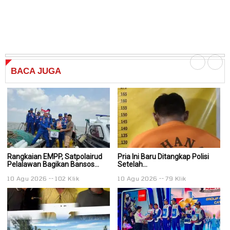
BACA
JUGA
Rangkaian EMPP, Satpolairud
Pria Ini Baru Ditangkap Polisi
Pr
Pelalawan Bagikan Bansos...
Setelah...
Se
10 Agu 2026
102 Klik
10 Agu 2026
79 Klik
1