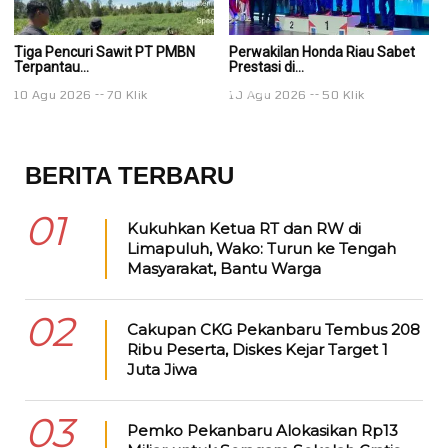
Tiga Pencuri Sawit PT PMBN
Perwakilan Honda Riau Sabet
Pe
Terpantau...
Prestasi di...
Pr
10 Agu 2026
70 Klik
10 Agu 2026
50 Klik
1
BERITA TERBARU
01
Kukuhkan Ketua RT dan RW di
Limapuluh, Wako: Turun ke Tengah
Masyarakat, Bantu Warga
02
Cakupan CKG Pekanbaru Tembus 208
Ribu Peserta, Diskes Kejar Target 1
Juta Jiwa
03
Pemko Pekanbaru Alokasikan Rp13