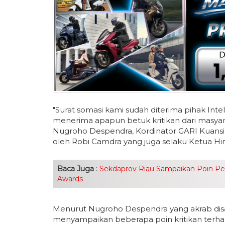
"Surat somasi kami sudah diterima pihak Int
menerima apapun betuk kritikan dari masyara
Nugroho Despendra, Kordinator GARI Kuansi
oleh Robi Camdra yang juga selaku Ketua H
Baca Juga
:
Sekdaprov Riau Sampaikan Poin Penti
Awards
Menurut Nugroho Despendra yang akrab disapa
menyampaikan beberapa poin kritikan terhada