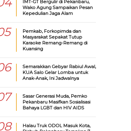
04
IMT-GT Bergulir di Pekanbaru,
Wako Agung Sampaikan Pesan
Kepedulian Jaga Alam
05
Pemkab, Forkopimda dan
Masyarakat Sepakat Tutup
Karaoke Remang-Remang di
Kuansing
06
Semarakkan Gebyar Rabiul Awal,
KUA Salo Gelar Lomba untuk
Anak-Anak, Ini Jadwalnya
07
Sasar Generasi Muda, Pemko
Pekanbaru Masifkan Sosialisasi
Bahaya LGBT dan HIV AIDS
08
Halau Truk ODOL Masuk Kota,