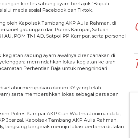
undangan kontes sabung ayam bertajuk “Bupati
alui media sosial Facebook dan Tiktok.
ng oleh Kapolsek Tambang AKP Aulia Rahman, di
rsonel gabungan dari Polres Kampar, Satuan
I AU, POM TNI AD, Satpol PP Kampar, serta personel
.
asi kegiatan sabung ayam awalnya direncanakan di
yelenggara memindahkan lokasi kegiatan ke arah
ecamatan Perhentian Raja untuk menghindari
 diketahui merupakan oknum KY yang telah
yam) serta membersihkan lokasi sebagai persiapan
krim Polres Kampar AKP Gian Wiatma Jonimandala,
KP Josrizal, Kapolsek Tambang AKP Aulia Rahman,
ly, langsung bergerak menuju lokasi pertama di Jalan