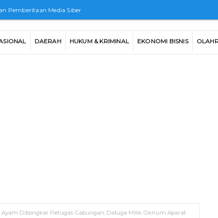
n Pemberitaan Media Siber
ASIONAL
DAERAH
HUKUM & KRIMINAL
EKONOMI BISNIS
OLAH
g Ayam Dibongkar Petugas Gabungan, Diduga Milik Oknum Aparat