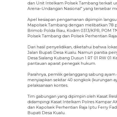
dan Unit Intelkam Polsek Tambang terkait 
Arena–Undangan Nasional” yang tersebar mel
Apel kesiapan pengamanan dipimpin langsu
Mapolsek Tambang dengan melibatkan 78 pe
Brimob Polda Riau, Kodim 0313/KPR, POM TN
Polsek Tambang dan Polsek Perhentian Raja
Dari hasil penyelidikan, diketahui bahwa lok
Jalan Bupati Desa Kualu. Namun panitia pen
Desa Sialang Kubang Dusun 1 RT 01 RW 01 K
pantauan aparat penegak hukum.
Parahnya, pemilik gelanggang sabung ayam
menyiapkan sekitar 40 songkok (kurungan a
pelaksanaan kontes.
Tim gabungan yang dipimpin oleh Kasat Res
didampingi Kasat Intelkam Polres Kampar A
dan Kapolsek Perhentian Raja Iptu Ferry Fad
Bupati Desa Kualu.