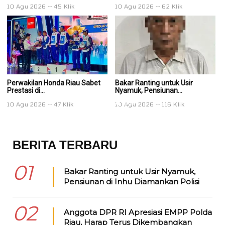
10 Agu 2026
45 Klik
10 Agu 2026
62 Klik
1
Perwakilan Honda Riau Sabet
Bakar Ranting untuk Usir
Ba
Prestasi di...
Nyamuk, Pensiunan...
Ny
10 Agu 2026
47 Klik
10 Agu 2026
116 Klik
1
BERITA TERBARU
01
Bakar Ranting untuk Usir Nyamuk,
Pensiunan di Inhu Diamankan Polisi
02
Anggota DPR RI Apresiasi EMPP Polda
Riau, Harap Terus Dikembangkan