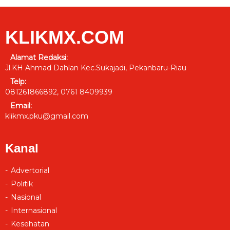
KLIKMX.COM
Alamat Redaksi:
Jl.KH Ahmad Dahlan Kec.Sukajadi, Pekanbaru-Riau
Telp:
081261866892, 0761 8409939
Email:
klikmx.pku@gmail.com
Kanal
Advertorial
Politik
Nasional
Internasional
Kesehatan