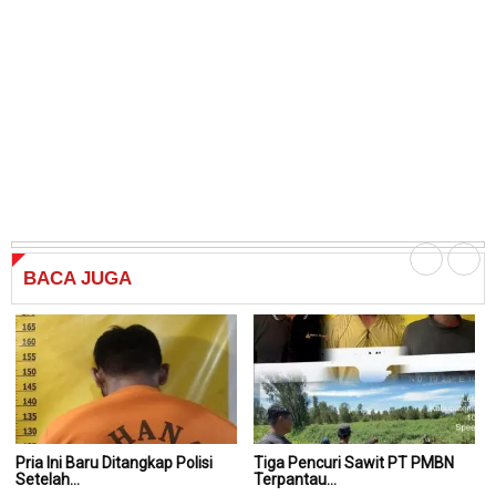
BACA
JUGA
Pria Ini Baru Ditangkap Polisi
Tiga Pencuri Sawit PT PMBN
Ti
Setelah...
Terpantau...
Te