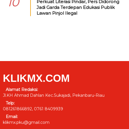
10
Perkuat Literasi Pindar, Pers Didorong
Jadi Garda Terdepan Edukasi Publik
Lawan Pinjol Ilegal
KLIKMX.COM
Alamat Redaksi:
Jl.KH Ahmad Dahlan Kec.Sukajadi, Pekanbaru-Riau
Telp:
081261866892, 0761 8409939
Email:
klikmx.pku@gmail.com