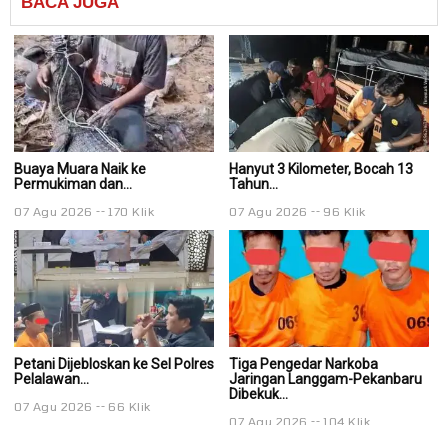
BACA
JUGA
Buaya Muara Naik ke
Hanyut 3 Kilometer, Bocah 13
Ha
Permukiman dan...
Tahun...
Ta
07 Agu 2026
170 Klik
07 Agu 2026
96 Klik
0
Petani Dijebloskan ke Sel Polres
Tiga Pengedar Narkoba
T
Pelalawan...
Jaringan Langgam-Pekanbaru
J
Dibekuk...
Di
07 Agu 2026
66 Klik
07 Agu 2026
104 Klik
0