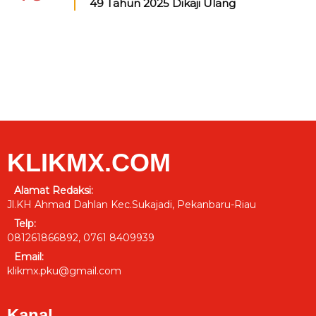
49 Tahun 2025 Dikaji Ulang
KLIKMX.COM
Alamat Redaksi:
Jl.KH Ahmad Dahlan Kec.Sukajadi, Pekanbaru-Riau
Telp:
081261866892, 0761 8409939
Email:
klikmx.pku@gmail.com
Kanal