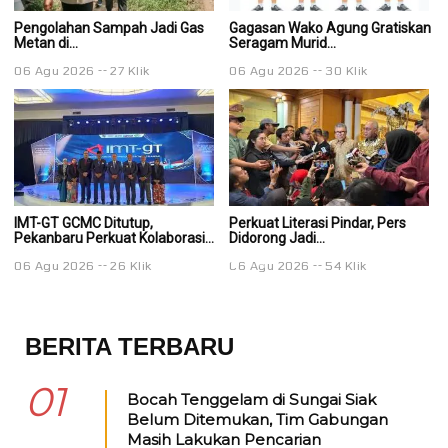
Pengolahan Sampah Jadi Gas
Gagasan Wako Agung Gratiskan
G
Metan di...
Seragam Murid...
Se
06 Agu 2026
27 Klik
06 Agu 2026
30 Klik
0
IMT-GT GCMC Ditutup,
Perkuat Literasi Pindar, Pers
Pe
Pekanbaru Perkuat Kolaborasi...
Didorong Jadi...
Di
06 Agu 2026
26 Klik
06 Agu 2026
54 Klik
0
BERITA TERBARU
01
Bocah Tenggelam di Sungai Siak
Belum Ditemukan, Tim Gabungan
Masih Lakukan Pencarian