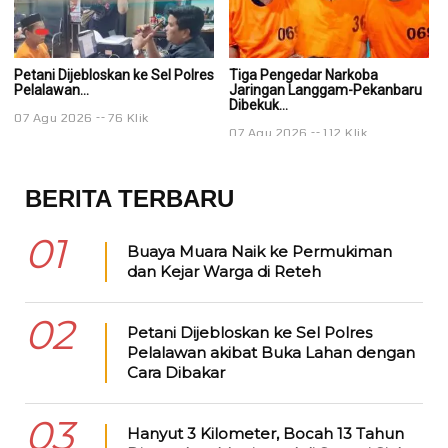
Petani Dijebloskan ke Sel Polres
Tiga Pengedar Narkoba
T
Pelalawan...
Jaringan Langgam-Pekanbaru
J
Dibekuk...
Di
07 Agu 2026
76 Klik
07 Agu 2026
112 Klik
0
BERITA TERBARU
01
Buaya Muara Naik ke Permukiman
dan Kejar Warga di Reteh
02
Petani Dijebloskan ke Sel Polres
Pelalawan akibat Buka Lahan dengan
Cara Dibakar
03
Hanyut 3 Kilometer, Bocah 13 Tahun