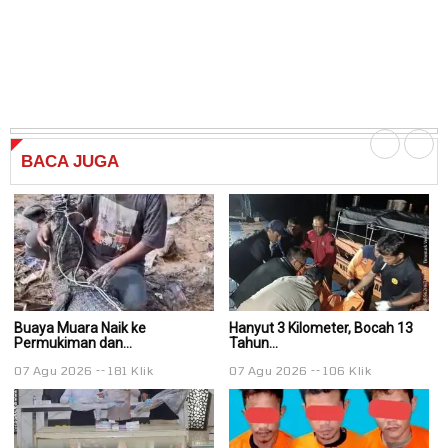
BACA
JUGA
Buaya Muara Naik ke
Hanyut 3 Kilometer, Bocah 13
Ha
Permukiman dan...
Tahun...
Ta
07 Agu 2026
181 Klik
07 Agu 2026
106 Klik
0