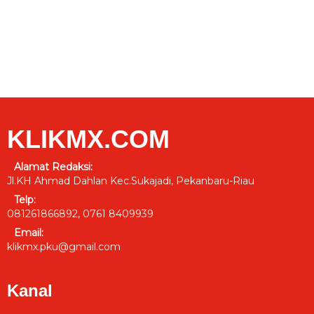
KLIKMX.COM
Alamat Redaksi:
Jl.KH Ahmad Dahlan Kec.Sukajadi, Pekanbaru-Riau
Telp:
081261866892, 0761 8409939
Email:
klikmx.pku@gmail.com
Kanal