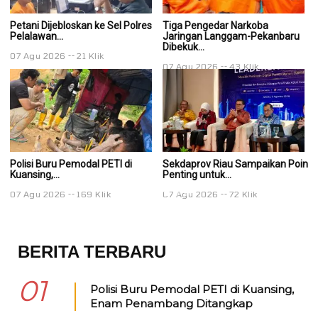
Petani Dijebloskan ke Sel Polres
Tiga Pengedar Narkoba
T
Pelalawan...
Jaringan Langgam-Pekanbaru
J
Dibekuk...
Di
07 Agu 2026
21 Klik
07 Agu 2026
43 Klik
0
Polisi Buru Pemodal PETI di
Sekdaprov Riau Sampaikan Poin
S
Kuansing,...
Penting untuk...
Pe
07 Agu 2026
169 Klik
07 Agu 2026
72 Klik
0
BERITA TERBARU
01
Polisi Buru Pemodal PETI di Kuansing,
Enam Penambang Ditangkap