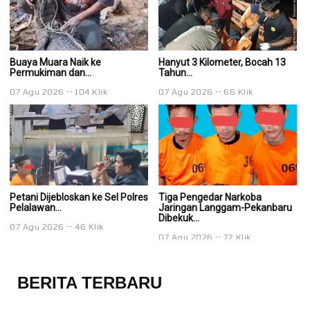
Buaya Muara Naik ke
Hanyut 3 Kilometer, Bocah 13
Ha
Permukiman dan...
Tahun...
Ta
07 Agu 2026
104 Klik
07 Agu 2026
66 Klik
0
Petani Dijebloskan ke Sel Polres
Tiga Pengedar Narkoba
T
Pelalawan...
Jaringan Langgam-Pekanbaru
J
Dibekuk...
Di
07 Agu 2026
46 Klik
07 Agu 2026
72 Klik
0
BERITA TERBARU