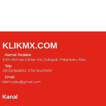
KLIKMX.COM
Alamat Redaksi:
Jl.KH Ahmad Dahlan Kec.Sukajadi, Pekanbaru-Riau
Telp:
081261866892, 0761 8409939
Email:
klikmx.pku@gmail.com
Kanal