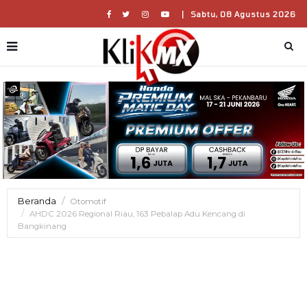
|
Sabtu, 08 Agustus 2026
Beranda
Otomotif
AHDC 2026 Regional Riau, 163 Pebalap Adu Kencang di
Bangkinang