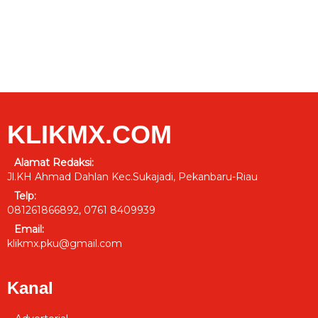
KLIKMX.COM
Alamat Redaksi:
Jl.KH Ahmad Dahlan Kec.Sukajadi, Pekanbaru-Riau
Telp:
081261866892, 0761 8409939
Email:
klikmx.pku@gmail.com
Kanal