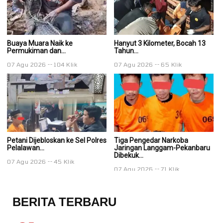
Buaya Muara Naik ke
Hanyut 3 Kilometer, Bocah 13
Ha
Permukiman dan...
Tahun...
Ta
07 Agu 2026
104 Klik
07 Agu 2026
65 Klik
0
Petani Dijebloskan ke Sel Polres
Tiga Pengedar Narkoba
T
Pelalawan...
Jaringan Langgam-Pekanbaru
J
Dibekuk...
Di
07 Agu 2026
45 Klik
07 Agu 2026
71 Klik
0
BERITA TERBARU