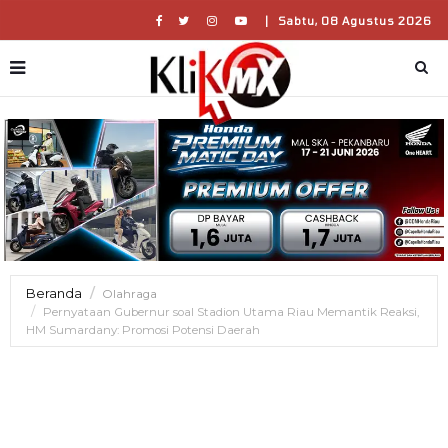
|
Sabtu, 08 Agustus 2026
Beranda
Olahraga
Pernyataan Gubernur soal Stadion Utama Riau Memantik Reaksi,
HM Sumardany: Promosi Potensi Daerah