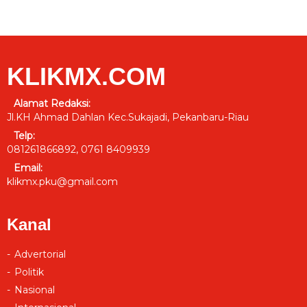
KLIKMX.COM
Alamat Redaksi:
Jl.KH Ahmad Dahlan Kec.Sukajadi, Pekanbaru-Riau
Telp:
081261866892, 0761 8409939
Email:
klikmx.pku@gmail.com
Kanal
Advertorial
Politik
Nasional