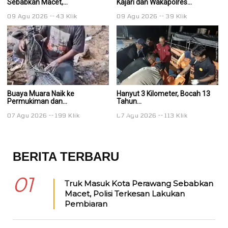
Sebabkan Macet,...
Kajari dan Wakapolres...
Ka
09 Agu 2026
43 Klik
09 Agu 2026
39 Klik
0
Buaya Muara Naik ke
Hanyut 3 Kilometer, Bocah 13
Ha
Permukiman dan...
Tahun...
Ta
07 Agu 2026
199 Klik
07 Agu 2026
113 Klik
0
BERITA TERBARU
01
Truk Masuk Kota Perawang Sebabkan
Macet, Polisi Terkesan Lakukan
Pembiaran