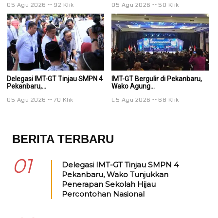
05 Agu 2026
92 Klik
05 Agu 2026
50 Klik
0
Delegasi IMT-GT Tinjau SMPN 4
IMT-GT Bergulir di Pekanbaru,
IM
Pekanbaru,...
Wako Agung...
Wa
05 Agu 2026
70 Klik
05 Agu 2026
68 Klik
0
BERITA TERBARU
01
Delegasi IMT-GT Tinjau SMPN 4
Pekanbaru, Wako Tunjukkan
Penerapan Sekolah Hijau
Percontohan Nasional