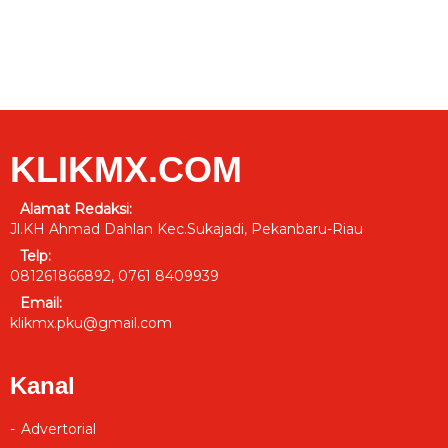
KLIKMX.COM
Alamat Redaksi:
Jl.KH Ahmad Dahlan Kec.Sukajadi, Pekanbaru-Riau
Telp:
081261866892, 0761 8409939
Email:
klikmx.pku@gmail.com
Kanal
Advertorial