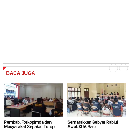
BACA
JUGA
Pemkab, Forkopimda dan
Semarakkan Gebyar Rabiul
S
Masyarakat Sepakat Tutup...
Awal, KUA Salo...
Aw