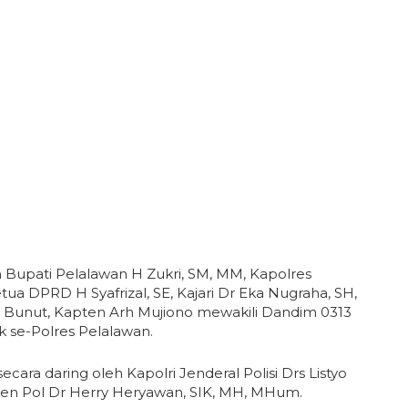
n Bupati Pelalawan H Zukri, SM, MM, Kapolres
ua DPRD H Syafrizal, SE, Kajari Dr Eka Nugraha, SH,
il Bunut, Kapten Arh Mujiono mewakili Dandim 0313
k se-Polres Pelalawan.
ara daring oleh Kapolri Jenderal Polisi Drs Listyo
Irjen Pol Dr Herry Heryawan, SIK, MH, MHum.