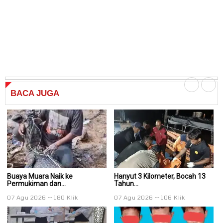
BACA
JUGA
Buaya Muara Naik ke
Hanyut 3 Kilometer, Bocah 13
Ha
Permukiman dan...
Tahun...
Ta
07 Agu 2026
180 Klik
07 Agu 2026
106 Klik
0