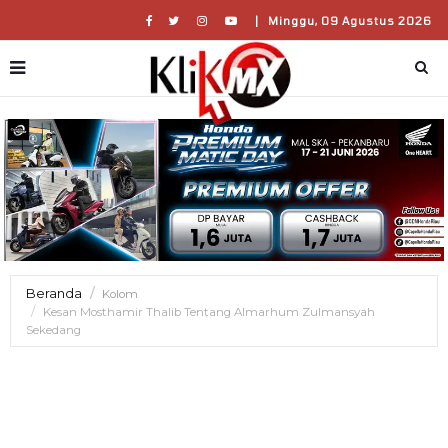
|
Minggu, 09 Agustus 2026
Beranda
Kolom
Kesan Mosthamir Thalib Tentang Almarhum Zulmansyah
Sekedang