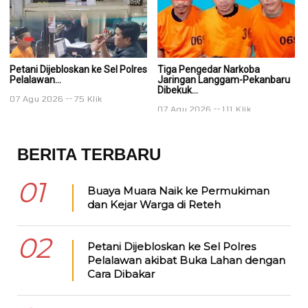
Petani Dijebloskan ke Sel Polres
Tiga Pengedar Narkoba
T
Pelalawan...
Jaringan Langgam-Pekanbaru
J
Dibekuk...
Di
07 Agu 2026
75 Klik
07 Agu 2026
111 Klik
0
BERITA TERBARU
01
Buaya Muara Naik ke Permukiman
dan Kejar Warga di Reteh
02
Petani Dijebloskan ke Sel Polres
Pelalawan akibat Buka Lahan dengan
Cara Dibakar