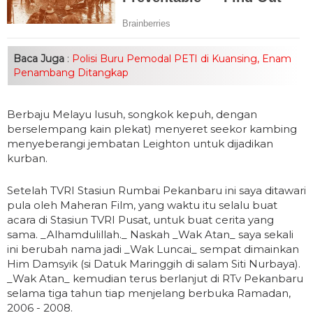
Baca Juga
:
Polisi Buru Pemodal PETI di Kuansing, Enam
Penambang Ditangkap
Berbaju Melayu lusuh, songkok kepuh, dengan
berselempang kain plekat) menyeret seekor kambing
menyeberangi jembatan Leighton untuk dijadikan
kurban.
Setelah TVRI Stasiun Rumbai Pekanbaru ini saya ditawari
pula oleh Maheran Film, yang waktu itu selalu buat
acara di Stasiun TVRI Pusat, untuk buat cerita yang
sama. _Alhamdulillah._ Naskah _Wak Atan_ saya sekali
ini berubah nama jadi _Wak Luncai_ sempat dimainkan
Him Damsyik (si Datuk Maringgih di salam Siti Nurbaya).
_Wak Atan_ kemudian terus berlanjut di RTv Pekanbaru
selama tiga tahun tiap menjelang berbuka Ramadan,
2006 - 2008.