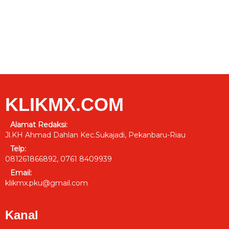
KLIKMX.COM
Alamat Redaksi:
Jl.KH Ahmad Dahlan Kec.Sukajadi, Pekanbaru-Riau
Telp:
081261866892, 0761 8409939
Email:
klikmx.pku@gmail.com
Kanal