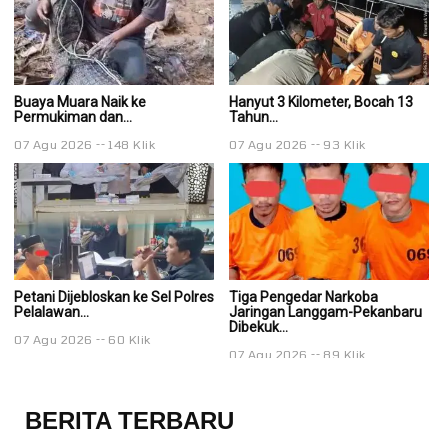
Buaya Muara Naik ke
Hanyut 3 Kilometer, Bocah 13
Ha
Permukiman dan...
Tahun...
Ta
07 Agu 2026
148 Klik
07 Agu 2026
93 Klik
0
Petani Dijebloskan ke Sel Polres
Tiga Pengedar Narkoba
T
Pelalawan...
Jaringan Langgam-Pekanbaru
J
Dibekuk...
Di
07 Agu 2026
60 Klik
07 Agu 2026
89 Klik
0
BERITA TERBARU