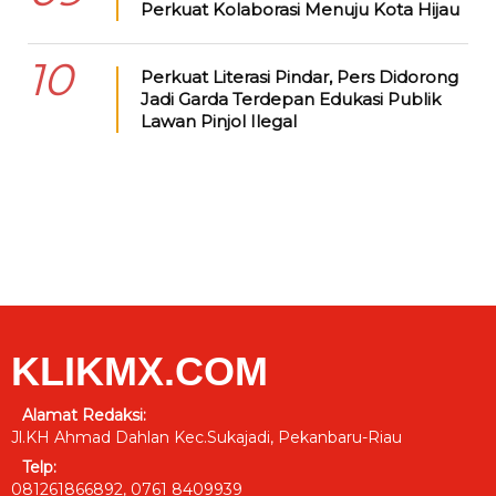
Perkuat Kolaborasi Menuju Kota Hijau
10
Perkuat Literasi Pindar, Pers Didorong
Jadi Garda Terdepan Edukasi Publik
Lawan Pinjol Ilegal
KLIKMX.COM
Alamat Redaksi:
Jl.KH Ahmad Dahlan Kec.Sukajadi, Pekanbaru-Riau
Telp:
081261866892, 0761 8409939