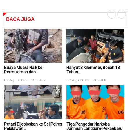
BACA
JUGA
Buaya Muara Naik ke
Hanyut 3 Kilometer, Bocah 13
Ha
Permukiman dan...
Tahun...
Ta
07 Agu 2026
159 Klik
07 Agu 2026
95 Klik
0
Petani Dijebloskan ke Sel Polres
Tiga Pengedar Narkoba
T
Pelalawan...
Jaringan Langgam-Pekanbaru
J