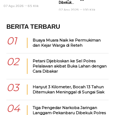
Dibekuk...
Di
07 Agu 2026
65 Klik
07 Agu 2026
100 Klik
0
BERITA TERBARU
01
Buaya Muara Naik ke Permukiman
dan Kejar Warga di Reteh
02
Petani Dijebloskan ke Sel Polres
Pelalawan akibat Buka Lahan dengan
Cara Dibakar
03
Hanyut 3 Kilometer, Bocah 13 Tahun
Ditemukan Meninggal di Sungai Siak
04
Tiga Pengedar Narkoba Jaringan
Langgam-Pekanbaru Dibekuk Polres