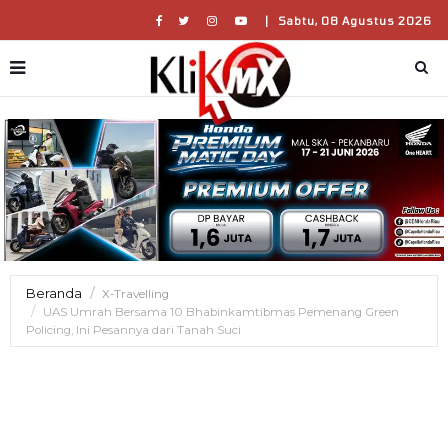
|
Sabtu, 08 Agustus 2026
Beranda
X-Travelling
UAS Umrah Bersama 10 Bhabinkamtibmas Pemenang Green
Policing, Ini Pesannya dari Tanah Suci