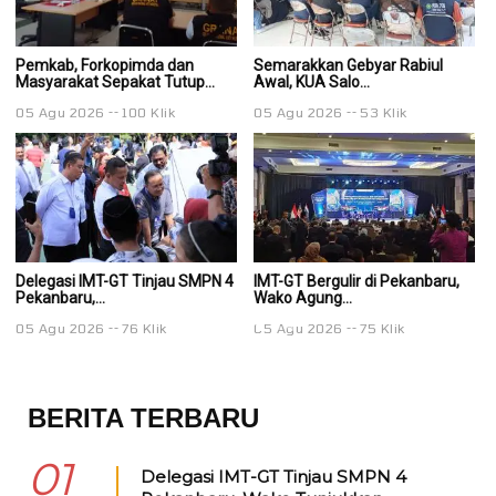
Pemkab, Forkopimda dan
Semarakkan Gebyar Rabiul
S
Masyarakat Sepakat Tutup...
Awal, KUA Salo...
Aw
05 Agu 2026
100 Klik
05 Agu 2026
53 Klik
0
Delegasi IMT-GT Tinjau SMPN 4
IMT-GT Bergulir di Pekanbaru,
IM
Pekanbaru,...
Wako Agung...
Wa
05 Agu 2026
76 Klik
05 Agu 2026
75 Klik
0
BERITA TERBARU
01
Delegasi IMT-GT Tinjau SMPN 4