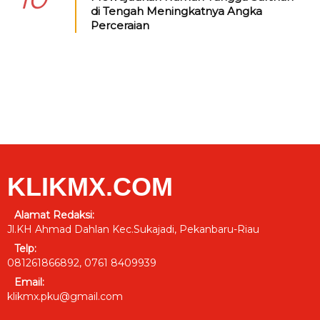
di Tengah Meningkatnya Angka
Perceraian
KLIKMX.COM
Alamat Redaksi:
Jl.KH Ahmad Dahlan Kec.Sukajadi, Pekanbaru-Riau
Telp:
081261866892, 0761 8409939
Email:
klikmx.pku@gmail.com