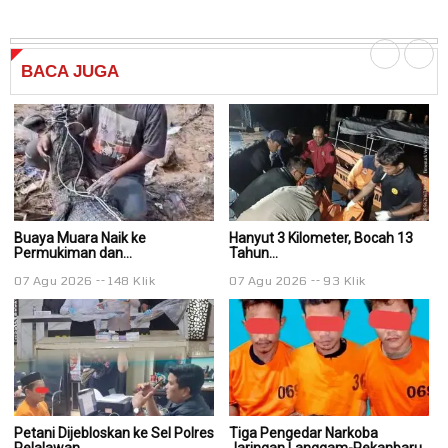
BACA
JUGA
Buaya Muara Naik ke
Hanyut 3 Kilometer, Bocah 13
Ha
Permukiman dan...
Tahun...
Ta
07 Agu 2026
148 Klik
07 Agu 2026
93 Klik
0
Petani Dijebloskan ke Sel Polres
Tiga Pengedar Narkoba
T
Pelalawan...
Jaringan Langgam-Pekanbaru
J