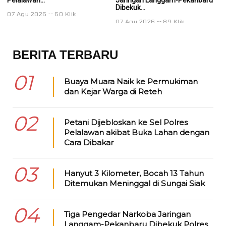
Dibekuk...
Di
07 Agu 2026
60 Klik
07 Agu 2026
89 Klik
0
BERITA TERBARU
01
Buaya Muara Naik ke Permukiman
dan Kejar Warga di Reteh
02
Petani Dijebloskan ke Sel Polres
Pelalawan akibat Buka Lahan dengan
Cara Dibakar
03
Hanyut 3 Kilometer, Bocah 13 Tahun
Ditemukan Meninggal di Sungai Siak
04
Tiga Pengedar Narkoba Jaringan
Langgam-Pekanbaru Dibekuk Polres