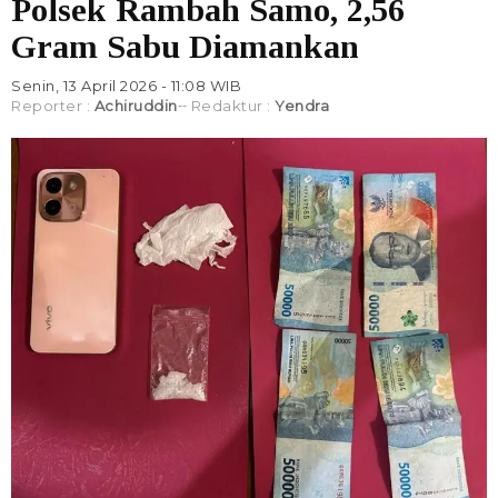
Polsek Rambah Samo, 2,56
Gram Sabu Diamankan
Senin, 13 April 2026 - 11:08 WIB
Reporter :
Achiruddin
Redaktur :
Yendra