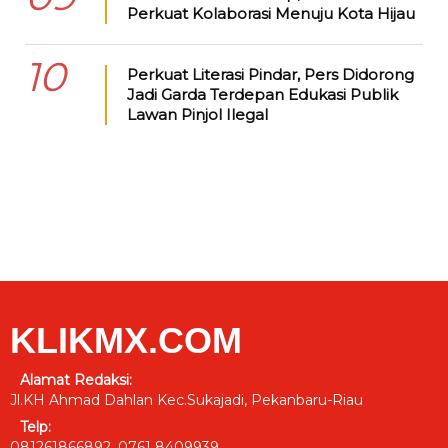
Perkuat Kolaborasi Menuju Kota Hijau
10
Perkuat Literasi Pindar, Pers Didorong
Jadi Garda Terdepan Edukasi Publik
Lawan Pinjol Ilegal
KLIKMX.COM
Alamat Redaksi:
Jl.KH Ahmad Dahlan Kec.Sukajadi, Pekanbaru-Riau
Telp:
081261866892, 0761 8409939