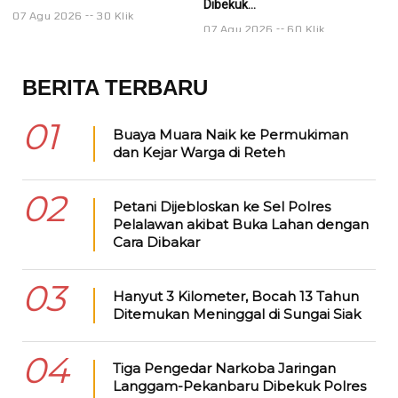
Dibekuk...
Di
07 Agu 2026
30 Klik
07 Agu 2026
60 Klik
0
BERITA TERBARU
01
Buaya Muara Naik ke Permukiman
dan Kejar Warga di Reteh
02
Petani Dijebloskan ke Sel Polres
Pelalawan akibat Buka Lahan dengan
Cara Dibakar
03
Hanyut 3 Kilometer, Bocah 13 Tahun
Ditemukan Meninggal di Sungai Siak
04
Tiga Pengedar Narkoba Jaringan
Langgam-Pekanbaru Dibekuk Polres