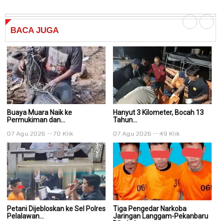
BACA
JUGA
Buaya Muara Naik ke
Hanyut 3 Kilometer, Bocah 13
Ha
Permukiman dan...
Tahun...
Ta
07 Agu 2026
70 Klik
07 Agu 2026
49 Klik
0
Petani Dijebloskan ke Sel Polres
Tiga Pengedar Narkoba
T
Pelalawan...
Jaringan Langgam-Pekanbaru
J