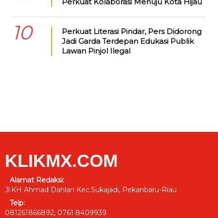
Perkuat Kolaborasi Menuju Kota Hijau
10
Perkuat Literasi Pindar, Pers Didorong
Jadi Garda Terdepan Edukasi Publik
Lawan Pinjol Ilegal
KLIKMX.COM
Alamat Redaksi:
Jl.KH Ahmad Dahlan Kec.Sukajadi, Pekanbaru-Riau
Telp:
081261866892, 0761 8409939