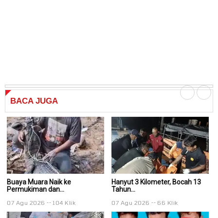
BACA
JUGA
Buaya Muara Naik ke
Hanyut 3 Kilometer, Bocah 13
Ha
Permukiman dan...
Tahun...
Ta
07 Agu 2026
104 Klik
07 Agu 2026
66 Klik
0