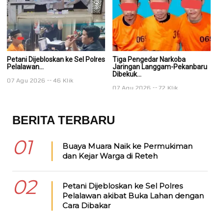
Petani Dijebloskan ke Sel Polres
Tiga Pengedar Narkoba
T
Pelalawan...
Jaringan Langgam-Pekanbaru
J
Dibekuk...
Di
07 Agu 2026
46 Klik
07 Agu 2026
72 Klik
0
BERITA TERBARU
01
Buaya Muara Naik ke Permukiman
dan Kejar Warga di Reteh
02
Petani Dijebloskan ke Sel Polres
Pelalawan akibat Buka Lahan dengan
Cara Dibakar