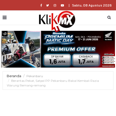
|
Sabtu, 08 Agustus 2026
Beranda
Pekanbaru
Berantas Pekat, Satpol PP Pekanbaru Bakal Kembali Razia
Warung Remang-remang