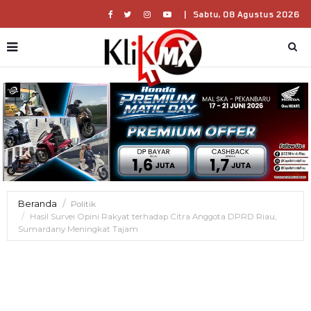
|
Sabtu, 08 Agustus 2026
Beranda
Politik
Hasil Survei Opini Rakyat terhadap Citra Anggota DPRD Riau,
Sumardany Meningkat Tajam