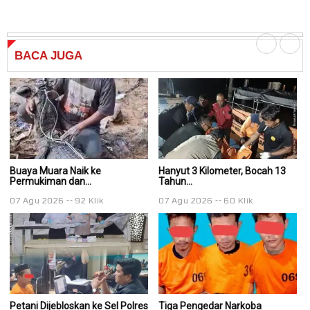
BACA
JUGA
Buaya Muara Naik ke
Hanyut 3 Kilometer, Bocah 13
Ha
Permukiman dan...
Tahun...
Ta
07 Agu 2026
92 Klik
07 Agu 2026
60 Klik
0
Petani Dijebloskan ke Sel Polres
Tiga Pengedar Narkoba
T