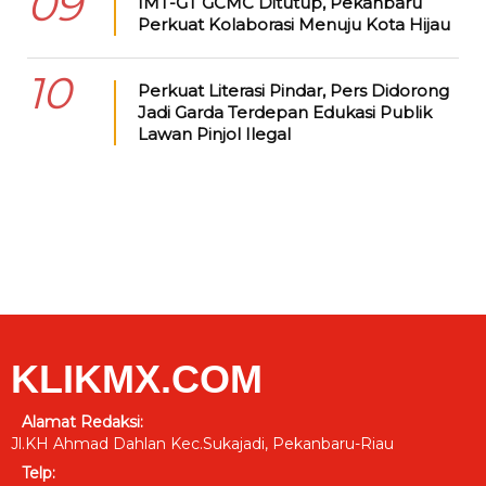
09
IMT-GT GCMC Ditutup, Pekanbaru
Perkuat Kolaborasi Menuju Kota Hijau
10
Perkuat Literasi Pindar, Pers Didorong
Jadi Garda Terdepan Edukasi Publik
Lawan Pinjol Ilegal
KLIKMX.COM
Alamat Redaksi:
Jl.KH Ahmad Dahlan Kec.Sukajadi, Pekanbaru-Riau
Telp: