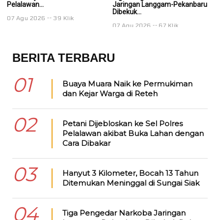
Pelalawan...
Jaringan Langgam-Pekanbaru
J
Dibekuk...
Di
07 Agu 2026
39 Klik
07 Agu 2026
67 Klik
0
BERITA TERBARU
01
Buaya Muara Naik ke Permukiman
dan Kejar Warga di Reteh
02
Petani Dijebloskan ke Sel Polres
Pelalawan akibat Buka Lahan dengan
Cara Dibakar
03
Hanyut 3 Kilometer, Bocah 13 Tahun
Ditemukan Meninggal di Sungai Siak
04
Tiga Pengedar Narkoba Jaringan