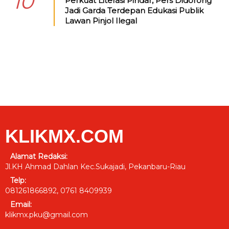
10
Perkuat Literasi Pindar, Pers Didorong
Jadi Garda Terdepan Edukasi Publik
Lawan Pinjol Ilegal
KLIKMX.COM
Alamat Redaksi:
Jl.KH Ahmad Dahlan Kec.Sukajadi, Pekanbaru-Riau
Telp:
081261866892, 0761 8409939
Email:
klikmx.pku@gmail.com