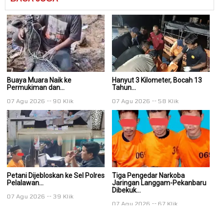
Buaya Muara Naik ke
Hanyut 3 Kilometer, Bocah 13
Ha
Permukiman dan...
Tahun...
Ta
07 Agu 2026
90 Klik
07 Agu 2026
58 Klik
0
Petani Dijebloskan ke Sel Polres
Tiga Pengedar Narkoba
T
Pelalawan...
Jaringan Langgam-Pekanbaru
J
Dibekuk...
Di
07 Agu 2026
39 Klik
07 Agu 2026
67 Klik
0