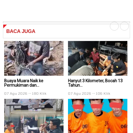
BACA
JUGA
Buaya Muara Naik ke
Hanyut 3 Kilometer, Bocah 13
Ha
Permukiman dan...
Tahun...
Ta
07 Agu 2026
180 Klik
07 Agu 2026
106 Klik
0