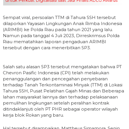
untuk Perkuat Digitalisasi saat Jadi Finalis ADLG Awards
Sempat viral, persoalan TTM di Tahura SSH tersebut
dilaporkan Yayasan Lingkungan Anak Rimba Indonesia
(ARIMBI) ke Polda Riau pada tahun 2021 yang lalu.
Namun pada tanggal 4 Juli 2023, Dirreskrimsus Polda
Riau mematahkan laporan pengaduan ARIMBI
tersebut dengan cara menerbitkan SP3.
Salah satu alasan SP3 tersebut mengatakan bahwa PT
Chevron Pasific Indonesia (CPI) telah melakukan
penanggulangan dan pencegahan penyebaran
terhadap Tanah Terkontaminasi Minyak (TTM) di Lokasi
Tahura SSH, Pusat Pelatihan Gajah Minas dan Beberapa
lahan masyarakat lainnya dan terhadap pelaksanaan
pemulihan lingkungan setelah peralihan kontrak
ditindaklanjuti oleh PT PHR sebagai operator wilayah
kerja blok Rokan yang baru.
Hal tersebut disampaikan, Mattheus Simamora, Senin