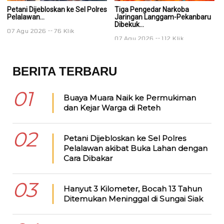
Petani Dijebloskan ke Sel Polres
Tiga Pengedar Narkoba
T
Pelalawan...
Jaringan Langgam-Pekanbaru
J
Dibekuk...
Di
07 Agu 2026
76 Klik
07 Agu 2026
112 Klik
0
BERITA TERBARU
01
Buaya Muara Naik ke Permukiman
dan Kejar Warga di Reteh
02
Petani Dijebloskan ke Sel Polres
Pelalawan akibat Buka Lahan dengan
Cara Dibakar
03
Hanyut 3 Kilometer, Bocah 13 Tahun
Ditemukan Meninggal di Sungai Siak