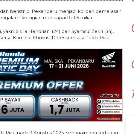
ah beristri di Pekanbaru menjadi korban pemerasan
engalami kerugian mencapai Rp1,6 miliar.
yakni Sisilia Hendriani (24) dan Syamsul Zekri (34),
serse Kriminal Khusus (Ditreskrimsus) Polda Riau.
lda Riau pada 3 Agustus 2025, sebagaimana tertuang