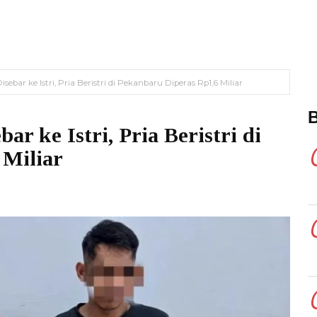
isebar ke Istri, Pria Beristri di Pekanbaru Diperas Rp1,6 Miliar
ar ke Istri, Pria Beristri di
 Miliar