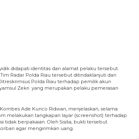
yidik didapati identitas dan alamat pelaku tersebut.
ri Tim Radar Polda Riau tersebut ditindaklanjuti dan
itreskrimsus Polda Riau terhadap pemilik akun
an Syamsul Zekri yang merupakan pelaku pemerasan
au Kombes Ade Kunco Ridwan, menjelaskan, selama
-diam melakukan tangkapan layar (screenshot) terhadap
tidak berpakaian. Oleh Sisilia, bukti tersebut
korban agar mengirimkan uang.