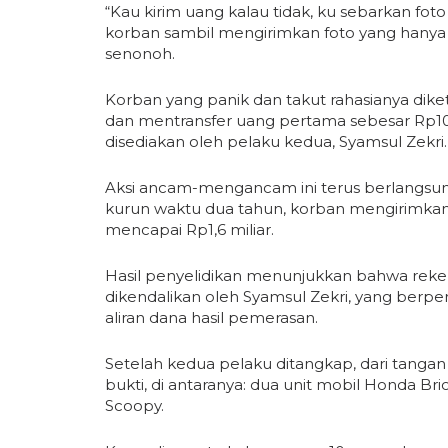
“Kau kirim uang kalau tidak, ku sebarkan fo
korban sambil mengirimkan foto yang hanya bi
senonoh.
Korban yang panik dan takut rahasianya diket
dan mentransfer uang pertama sebesar Rp10 
disediakan oleh pelaku kedua, Syamsul Zekri.
Aksi ancam-mengancam ini terus berlangsun
kurun waktu dua tahun, korban mengirimkan
mencapai Rp1,6 miliar.
Hasil penyelidikan menunjukkan bahwa rek
dikendalikan oleh Syamsul Zekri, yang berp
aliran dana hasil pemerasan.
Setelah kedua pelaku ditangkap, dari tangan
bukti, di antaranya: dua unit mobil Honda Br
Scoopy.